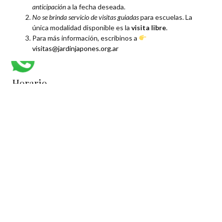
anticipación
a la fecha deseada.
No se brinda servicio de visitas guiadas
para escuelas. La
única modalidad disponible es la
visita libre
.
Para más información, escribinos a
visitas@jardinjapones.org.ar
Horario
Abierto todos los días de 10:00 a 18:30 h
Entrada General
8.000 pesos (Residentes argentinos)
24.000 pesos (NO Residentes)
Menores de 12 años y argentinos mayores de 65 años ingresan
sin cargo presentando DNI.
Para más información contactarse al Whatsapp de
informes
1122572130
Como Llegar
El Jardín Japonés se encuentra ubicado en el corazón de